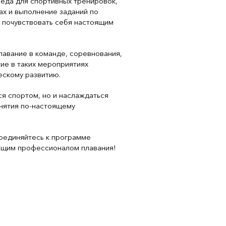
реда для спортивных тренировок,
ах и выполнение заданий по
у почувствовать себя настоящим
лавание в команде, соревнования,
тие в таких мероприятиях
ескому развитию.
ся спортом, но и наслаждаться
нятия по-настоящему
соединяйтесь к программе
оящим профессионалом плавания!