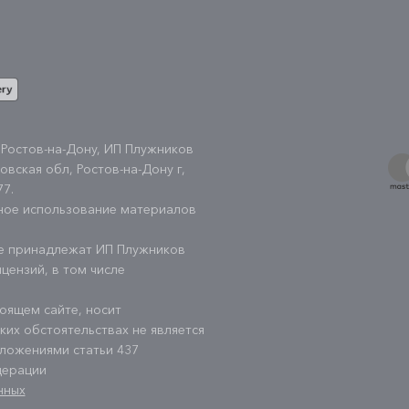
 Ростов-на-Дону, ИП Плужников
овская обл, Ростов-на-Дону г,
77
.
ное использование материалов
те принадлежат ИП Плужников
цензий, в том числе
оящем сайте, носит
их обстоятельствах не является
ложениями статьи 437
дерации
нных