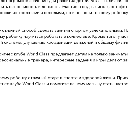
еют огромное значение для развития детей. Вода - отличная с
ить выносливость и ловкость. Участие в водных играх, эстафет
ровки интересными и веселыми, но и позволит вашему ребенк
 отличный способ сделать занятия спортом увлекательными. П
у ребенку научиться работать в коллективе. Кроме того, учас
й системы, улучшению координации движений и общему физич
итнес клубе World Class предлагает детям не только занимать
фессиональные тренера, интересные задания и игры делают за
оему ребенку отличный старт в спорте и здоровой жизни. При
тнес клуба World Class и помогите вашему малышу стать наст