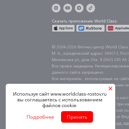
Скачать приложение World Class:
© 2004-2026 Фитнес-центр World Class
М. А., юридический адрес: 344013, Рост
Мечникова ул, дом 24а
8 (863) 245 66 
Все права защищены. Нелицензирован
данного сайта запрещено.
Все материалы , используемые на сай
М.А. или используются на основании ли
Shutterstock.com.
Используя сайт www.worldclass-rostov.ru
Вся информация, размещённая на наст
вы соглашаетесь с использованием
информационный характер и ни при как
файлов cookie.
публичной офертой, определяемой по
Подробнее
Принять
Гражданского кодекса Российской Фе
Политика обработки персональных да