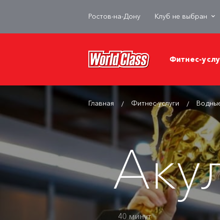
Ростов-на-Дону
Клуб не выбран
Фитнес-услу
Главная
Фитнес-услуги
Водны
Аку
40 минут