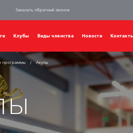
Заказать обратный звонок
ги
Клубы
Виды членства
Новости
Контакт
е программы
Акулы
лы