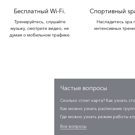
Бесплатный Wi-Fi.
Спортивный sp
Тренируйтесь, слушайте
Насладитесь spa 
музыку, смотрите видео, не
интенсивных трени
думая о мобильном трафике.
Частые вопросы
Сколько стоит карта? Как узнать ст
Как можно узнать расписание груп
Где можно узнать режим работы кл
Все вопросы