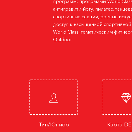
программ: программы World Class 
антигравити-йогу
,
пилатес
,
танцев
спортивные секции,
боевые искус
доступ к насыщенной спортивной 
World Class, тематическим фитнес
Outdoor
.
я
Тин/Юниор
Карта D