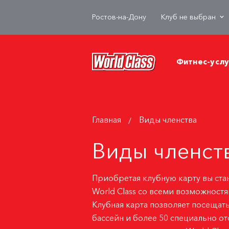
Ростов-на-Дону
Клуб не выбран
Фитнес-услу
Главная
Виды членства
Виды членст
Приобретая клубную карту вы ста
World Class со всеми возможност
Клубная карта позволяет посещат
бассейн
и более 50 специально о