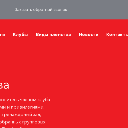
Заказать обратный звонок
ги
Клубы
Виды членства
Новости
Контакт
ва
новитесь членом клуба
ями и привилегиями.
ь тренажерный зал,
тобранных групповых