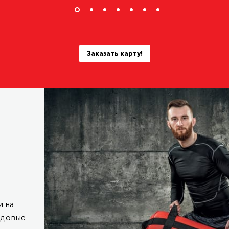
Заказать карту!
 на
одовые