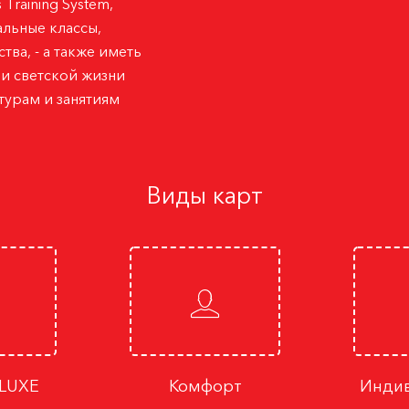
Training System,
альные классы
,
ства
, - а также иметь
и светской жизни
-турам и занятиям
Виды карт
ELUXE
Комфорт
Индив