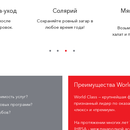
a-уход
Солярий
Мяг
после
Сохраняйте ровный загар в
ровок.
любое время года!
Возьм
халат и 
Преимущества World
оимость услуг?
World Class — крупнейшая 
признанный лидер по оказа
повых программ?
«люкс» и «премиум».
убов?
На протяжении многих лет 
IHRSA - международной а