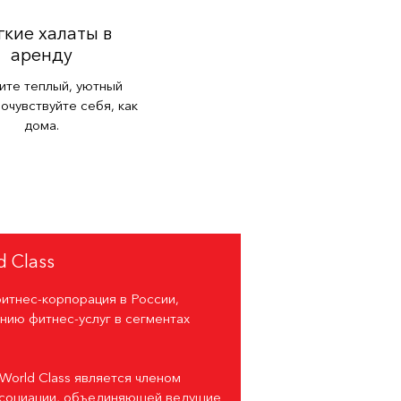
кие халаты в
аренду
ите теплый, уютный
почувствуйте себя, как
дома.
 Class
фитнес-корпорация в России,
нию фитнес-услуг в сегментах
World Class является членом
ссоциации, объединяющей ведущие