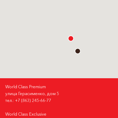
World Class Premium
улица Герасименко, дом 5
тел.:
+7 (863) 245-66-77
World Class Exclusive