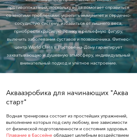
противопоказаний, поскольку вода помогает справиться
со многими проблемами: укрепить иммунитет и сердечно-
сосудистую систему, избавиться от лишнего веса,
приобрести красивую осанку и рельефную фигуру,
вылечить заболевания суставов и позвоночника. Фитнес-
центр World Class в Ростове-на-Дону гарантирует
захватывающую и душевную атмосферу, индивидуальный
внимательный подход и улётное настроение.
Аквааэробика для начинающих "Аква
старт"
Водная тренировка состоит из простейших упражнений,
выполнение которых под силу любому, вне зависимости
от физической подготовленности и состояния здоровья.
Плавание в бассейне
обладает целебным воздействием