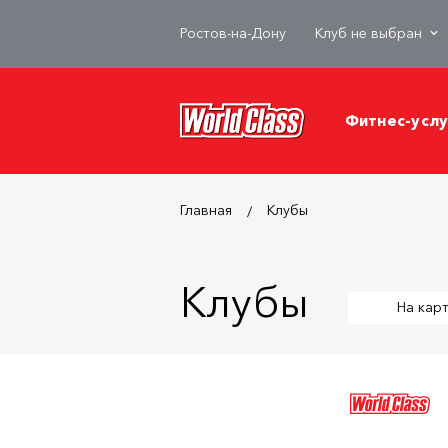
Ростов-на-Дону
Клуб не выбран
Фитнес-услу
Главная
Клубы
Клубы
На кар