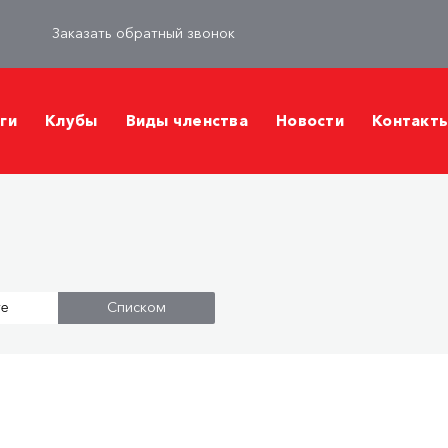
Заказать обратный звонок
ги
Клубы
Виды членства
Новости
Контакт
те
Списком