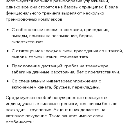
используется большое разнообразие упражнений,
однако все они строятся на базовых принципах. В зале
функционального тренинга выделяют несколько
тренировочных комплексов:
С собственным весом: отжимания, приседания,
выпады, прыжки на возвышение, берпи,
гиперэкстензия.
С отягощением: подъем гири, приседания со штангой,
рывок и толчок штанги, становая тяга.
Преодоление дистанций: гребля на тренажере,
забеги на длинные расстояния, бег с препятствиями.
Со специальным инвентарем: упражнения с
включением каната, брусьев, перекладины.
Среди мужчин особой популярностью пользуются
индивидуальные силовые тренинги, женщинам больше
подходят — групповые. Акцент в них делается на
активное похудение. Такие занятия имеют свои
особенности: