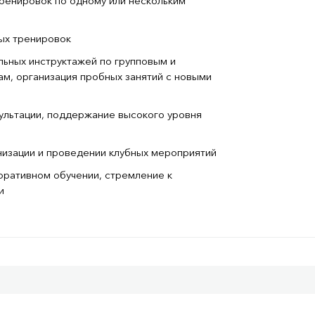
ренировок по одному или нескольким
ых тренировок
ьных инструктажей по групповым и
м, организация пробных занятий с новыми
сультации, поддержание высокого уровня
анизации и проведении клубных мероприятий
оративном обучении, стремление к
и