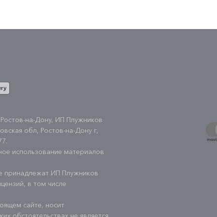
 Ростов-на-Дону, ИП Плужников
овская обл, Ростов-на-Дону г,
77
.
ное использование материалов
те принадлежат ИП Плужников
цензий, в том числе
оящем сайте, носит
их обстоятельствах не является