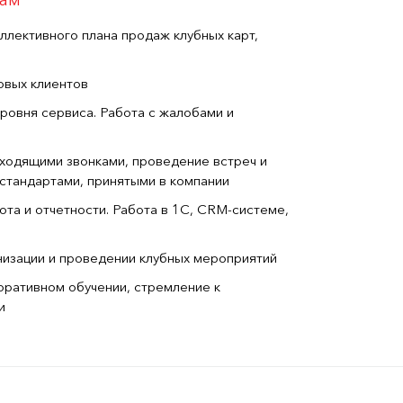
жам
ллективного плана продаж клубных карт,
овых клиентов
ровня сервиса. Работа с жалобами и
сходящими звонками, проведение встреч и
 стандартами, принятыми в компании
та и отчетности. Работа в 1С, CRM-системе,
низации и проведении клубных мероприятий
оративном обучении, стремление к
и