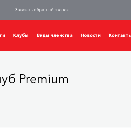
Заказать обратный звонок
ги
Клубы
Виды членства
Новости
Контакт
луб Premium