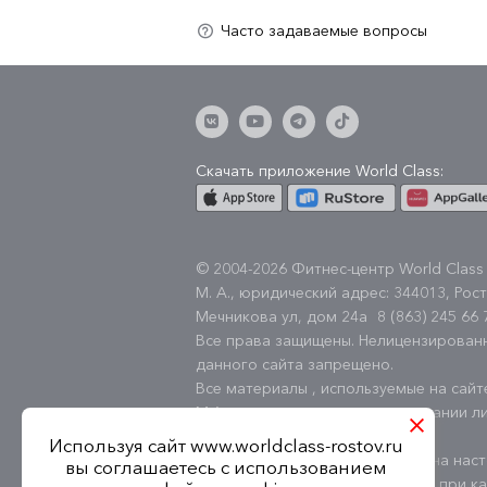
Скачать приложение World Class:
© 2004-2026 Фитнес-центр World Class
М. А., юридический адрес: 344013, Рост
Мечникова ул, дом 24а
8 (863) 245 66 
Все права защищены. Нелицензирован
данного сайта запрещено.
Все материалы , используемые на сай
М.А. или используются на основании ли
Shutterstock.com.
Используя сайт www.worldclass-rostov.ru
Вся информация, размещённая на наст
вы соглашаетесь с использованием
информационный характер и ни при как